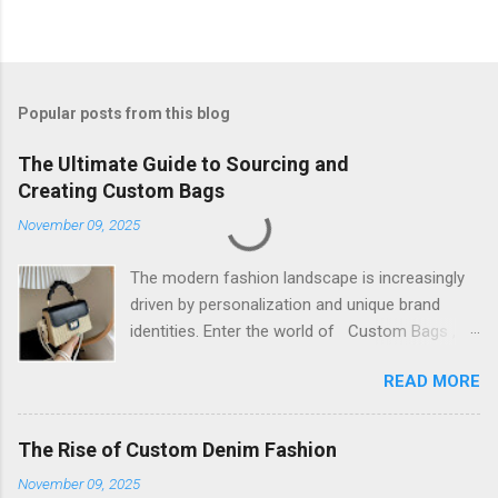
Popular posts from this blog
The Ultimate Guide to Sourcing and
Creating Custom Bags
November 09, 2025
The modern fashion landscape is increasingly
driven by personalization and unique brand
identities. Enter the world of Custom Bags , a
dynamic sector that allows brands and
READ MORE
individuals to transform their vision into
tangible, functional art. This isn't just about
putting a logo on a generic product; it's about
The Rise of Custom Denim Fashion
controlling every aspect, from material and
November 09, 2025
hardware to silhouette and stitching, creating