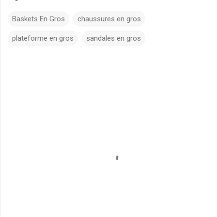
Baskets En Gros
chaussures en gros
plateforme en gros
sandales en gros
C
o
m
m
e
n
t
s