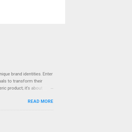
ique brand identities. Enter
als to transform their
eric product; it's about
ing, creating something that
READ MORE
represents a phenomenal
tile carry-alls, many brands
 prints and durable canvas
use. Finding a reliable
ons your brand as both