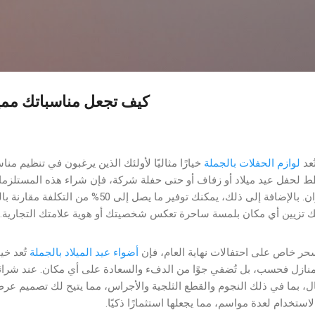
Skip to main content
كيف تجعل مناسباتك مميز
ُعد
لوازم الحفلات بالجملة
خيارًا مثاليًا لأولئك الذين يرغبون في تنظيم من
 لحفل عيد ميلاد أو زفاف أو حتى حفلة شركة، فإن شراء هذه المستلزما
تنوعًا هائلًا في التصاميم والألوان. بالإضافة إلى ذلك، يمكنك تو
انك تزيين أي مكان بلمسة ساحرة تعكس شخصيتك أو هوية علامتك التجارية
حر خاص على احتفالات نهاية العام، فإن
أضواء عيد الميلاد بالجملة
تُعد خيا
المنازل فحسب، بل تُضفي جوًا من الدفء والسعادة على أي مكان. عند شرائ
، بما في ذلك النجوم والقطع الثلجية والأجراس، مما يتيح لك تصميم عر
الاستخدام لعدة مواسم، مما يجعلها استثمارًا ذكيًا