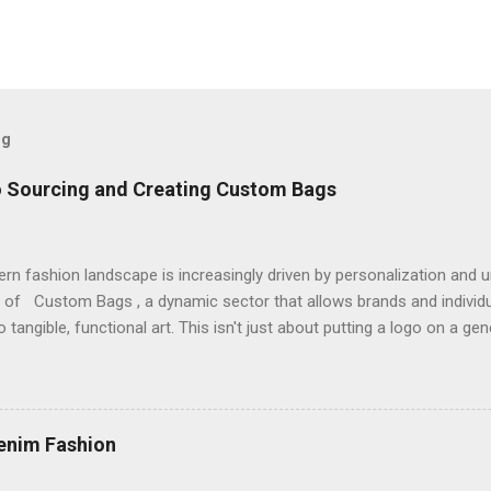
og
o Sourcing and Creating Custom Bags
n fashion landscape is increasingly driven by personalization and un
 of Custom Bags , a dynamic sector that allows brands and individu
to tangible, functional art. This isn't just about putting a logo on a gen
ng every aspect, from material and hardware to silhouette and stitch
nds out in a crowded marketplace. For aspiring entrepreneurs, this 
ty to build a brand from the ground up. For daily essentials and versa
th Custom Tote Bags . These bags serve as a perfect canvas for bold
enim Fashion
, making them ideal for grocery runs, beach days, or stylish everyday 
who can deliver high-quality, reusable options is crucial, as it positi