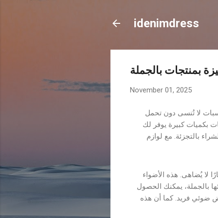
idenimdress
ة بمنتجات بالجملة
November 01, 2025
اسبات لا تُنسى دون تحمل
ت بكميات كبيرة يوفر لك
فير ما يصل إلى 50% من التكلفة مقارنة بالشراء بالتجزئة. مع لوازم
رًا لا يُضاهى. هذه الأضواء
ها بالجملة، يمكنك الحصول
ض ضوئي فريد. كما أن هذه