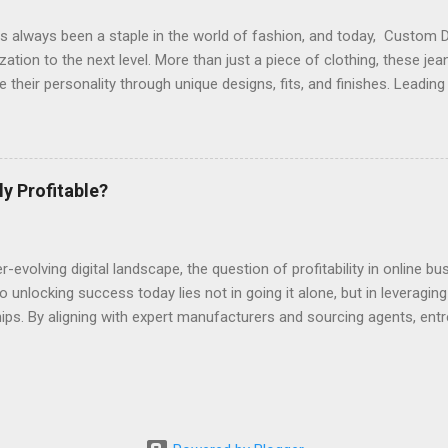
le and environmentally conscious. The right m...
s always been a staple in the world of fashion, and today, Custom 
zation to the next level. More than just a piece of clothing, these jean
their personality through unique designs, fits, and finishes. Leadin
provide endless customization options, from distressed patterns to t
r a statement piece. While denim jeans are iconic, pairing them with 
 complete wardrobe. Custom Denim Jackets offer unmatched versatili
hoose embroidery, patches, and washes to suit their style. The top
ly Profitable?
rers often extend their expertise into jackets, ensuring the same atte
rt that makes their jeans highly sought after. Summer fashion is i
le and stylish denim pieces. Custom Denim Shorts are perfec...
er-evolving digital landscape, the question of profitability in online
o unlocking success today lies not in going it alone, but in leveragin
ips. By aligning with expert manufacturers and sourcing agents, entr
e ventures with reduced overhead and risk. This Top Partners appro
 about e-commerce. One of the primary challenges new online busin
y of product sourcing and quality control. This is where specialized
ance, a company like Sunysourcing can act as your bridge to manufa
g from factory vetting to shipment consolidation. This expertise al