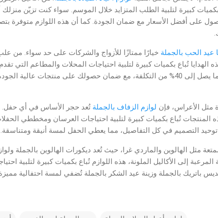
كميات كبيرة لتلبية الطلب المتزايد خلال الموسم. سواء كنت تزيّن منزلك أو 
ول على أفضل الأسعار مع ضمان الجودة. كما أن هذه اللوازم متوفرة بتصا
ك
ا عيد الحب بالجملة
خيارًا ممتازًا للأزواج والشركات على حد سواء. من علب
ه الهدايا تُباع بكميات كبيرة لتلبية احتياجات المحلات والمطاعم التي تقدم
الشراء بالجملة، يمكنك توفير ما يصل إلى 40% من التكلفة، مع ضمان حصولك على منتجات ع
ة مثل الأعراس، فإن
لوازم الزفاف بالجملة
تُعد حجر الأساس في أي حفل. 
 المنتجات تُباع بكميات كبيرة لتلبية احتياجات العرسان ومخططي الحفلات.
توحيد التصميم في كل التفاصيل، مما يعطي الحفل لمسة أنيقة ومتناسقة
لممتعة مثل الهالوين والماردي غرا، حيث تُعد ديكورات الهالوين بالجملة ولوا
ة المرعبة إلى الأكاليل الملونة، هذه اللوازم تُباع بكميات كبيرة لتلبية احت
لقديس باتريك بالجملة وزينة عيد الشكر بالجملة تُضفي لمسة احتفالية مميز