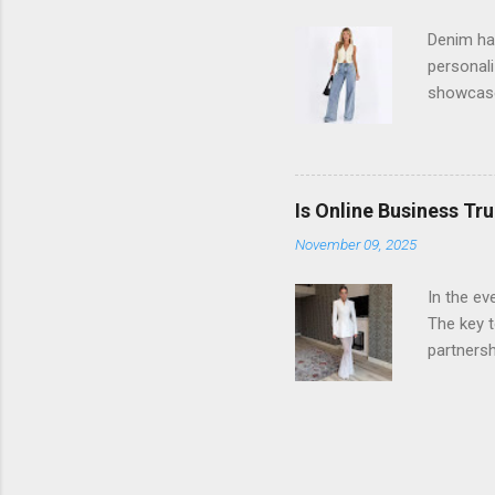
fashionab
Denim ha
personali
showcase 
industry 
every pai
creates a
wearers c
Is Online Business Tru
manufactu
November 09, 2025
and comfo
breathab
In the ev
The key t
partnersh
profitabl
we think
complexit
For inst
everythin