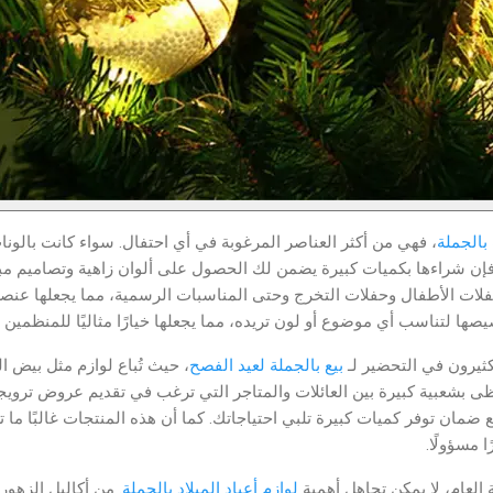
 بالجملة
فهي من أكثر العناصر المرغوبة في أي احتفال. سواء كانت بالونات م
 شراءها بكميات كبيرة يضمن لك الحصول على ألوان زاهية وتصاميم مب
حفلات الأطفال وحفلات التخرج وحتى المناسبات الرسمية، مما يجعلها عنصر
يصها لتناسب أي موضوع أو لون تريده، مما يجعلها خيارًا مثاليًا للمنظمين
لكثيرون في التحضير لـ
بيع بالجملة لعيد الفصح
حيث تُباع لوازم مثل بيض الزي
ظى بشعبية كبيرة بين العائلات والمتاجر التي ترغب في تقديم عروض ترويجية
 ضمان توفر كميات كبيرة تلبي احتياجاتك. كما أن هذه المنتجات غالبًا ما ت
ًا مسؤولًا
 العام، لا يمكن تجاهل أهمية
لوازم أعياد الميلاد بالجملة
من أكاليل الزهور إ