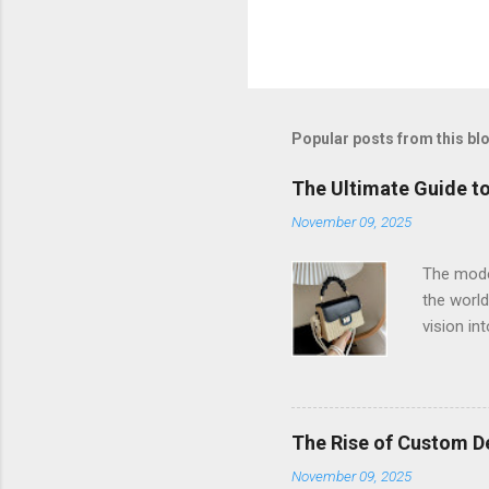
Popular posts from this bl
The Ultimate Guide t
November 09, 2025
The moder
the world
vision in
controlli
truly sta
opportuni
start wi
The Rise of Custom D
materials
November 09, 2025
supplier 