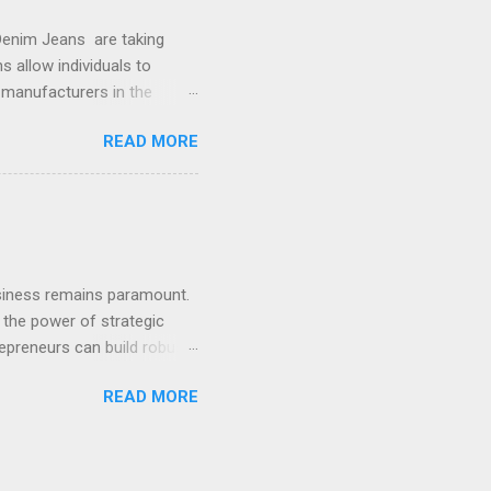
Denim Jeans are taking
s allow individuals to
g manufacturers in the
ailored silhouettes, making
READ MORE
high-quality outerwear
ty and creativity, letting
 custom jeans
ntion to fabric, stitching,
ncomplete without
 business remains paramount.
g the power of strategic
epreneurs can build robust,
ach is revolutionizing how
READ MORE
esses face is managing the
 partners become invaluable.
cturing hubs, handling
lows you to focus on