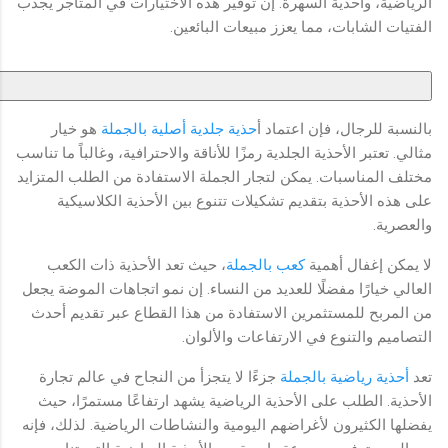
الرياضية، وأحذية السهرة. إن توفير هذه الاختيارات في المتاجر يجذب
الفتيات الشابات، مما يعزز مبيعات البائعين.
بالنسبة للرجال، فإن اعتماد أ
حذية جلدية أصلية بالجملة
هو خيار
مثالي. تعتبر الأحذية الجلدية رمزًا للأناقة والاحترافية، وغالباً ما تناسب
مختلف المناسبات. يمكن لتجار الجملة الاستفادة من الطلب المتزايد
على هذه الأحذية بتقديم تشكيلات تتنوع بين الأحذية الكلاسيكية
والعصرية.
لا يمكن إغفال أهمية
كعب بالجملة
، حيث تعد الأحذية ذات الكعب
العالي خيارًا مفضلًا للعديد من النساء. إن نمو اتجاهات الموضة يجعل
من المربح للمستثمرين الاستفادة من هذا القطاع عبر تقديم أحدث
التصاميم والتنوع في الارتفاعات والألوان.
تعد
أحذية رياضية بالجملة
جزءًا لا يتجزأ من النجاح في عالم تجارة
الأحذية. الطلب على الأحذية الرياضية يشهد ارتفاعًا مستمرًا، حيث
يفضلها الكثيرون لأغراضهم اليومية والنشاطات الرياضية. لذلك، فإنه